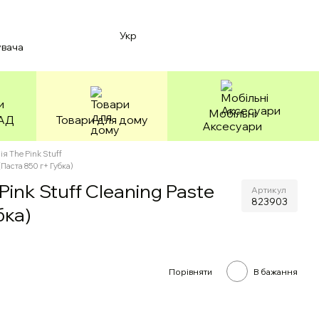
Укр
увача
Мобільні
БАД
Товари для дому
Аксесуари
ія The Pink Stuff
(Паста 850 г+ Губка)
ink Stuff Cleaning Paste
Артикул
823903
бка)
Порівняти
В бажання