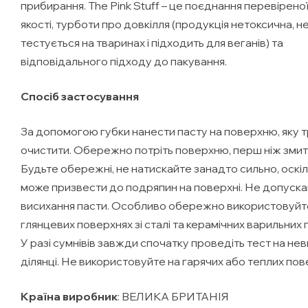
прибирання. The Pink Stuff – це поєднання перевірено
якості, турботи про довкілля (продукція нетоксична, н
тестується на тваринах і підходить для веганів) та
відповідального підходу до пакування.
Спосіб застосування
За допомогою губки нанести пасту на поверхню, яку 
очистити. Обережно потріть поверхню, перш ніж зми
Будьте обережні, не натискайте занадто сильно, оскіл
може призвести до подряпин на поверхні. Не допуск
висихання пасти. Особливо обережно використовуйте 
глянцевих поверхнях зі сталі та керамічних варильних 
У разі сумнівів завжди спочатку проведіть тест на не
ділянці. Не використовуйте на гарячих або теплих пов
Країна виробник
: ВЕЛИКА БРИТАНІЯ