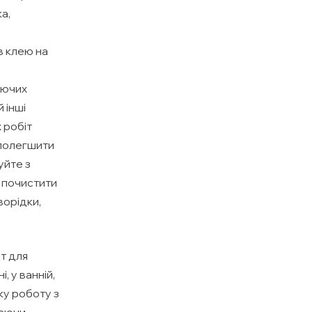
а,
в клею на
іючих
 інші
 робіт
 полегшити
уйте з
 почистити
ворідки,
т для
, у ванній,
жку роботу з
шаючи