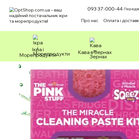
Перейти до основного контенту
093 37-000-44
Передзв
Про нас
Оплата і достав
Зоотовари
Ікра і
Кава в Зернах
Морепродукти