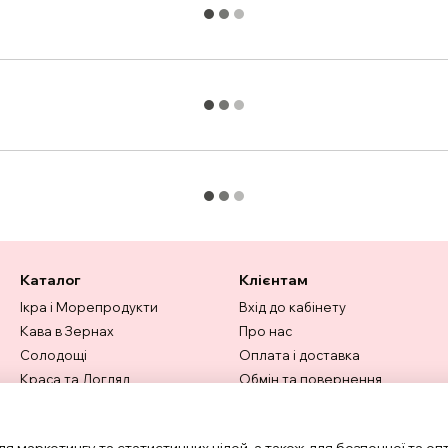
Каталог
Клієнтам
Ікра і Морепродукти
Вхід до кабінету
Кава в Зернах
Про нас
Солодощі
Оплата і доставка
Краса та Догляд
Обмін та повернення
Вітаміни та БАД
Контактна інформація
Товари для дому
Угода користувача