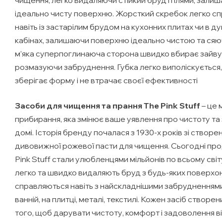
ідеально чисту поверхню. Жорсткий скребок легко с
навіть із застарілим брудом на кухонних плитах чи в д
кабінах, залишаючи поверхню ідеально чистою та сяю
м’яка суперпоглинаюча сторона швидко вбирає зайву 
розмазуючи забруднення. Губка легко виполіскується
зберігає форму і не втрачає своєї ефективності
Засоби для чищення та прання The Pink Stuff
– це 
прибирання, яка змінює ваше уявлення про чистоту та
домі. Історія бренду почалася з 1930-х років зі створе
дивовижної рожевої пасти для чищення. Сьогодні пр
Pink Stuff стали улюбленцями мільйонів по всьому світ
легко та швидко видаляють бруд з будь-яких поверхон
справляються навіть з найскладнішими забрудненнями 
ванній, на плитці, металі, текстилі. Кожен засіб створе
того, щоб дарувати чистоту, комфорт і задоволення в