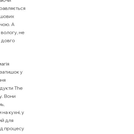
правляється
ушових
чою. А
вологу, не
, довго
магія
 затишок у
ння
одукти The
у. Вони
ь,
на кухні, у
ний для
ід процесу