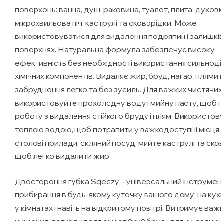
поверхонь: ванна, душ, раковина, туалет, плита, духовк
мікрохвильова піч, каструлі та сковорідки. Може
використовуватися для видалення подряпин і залишкі
поверхнях. Натуральна формула забезпечує високу
ефективність без необхідності використання сильнод
хімічних компонентів. Видаляє жир, бруд, нагар, плями й
забруднення легко та без зусиль. Для важких чистячих
використовуйте прохолодну воду і мийну пасту, щоб
роботу з видалення стійкого бруду і плям. Використов
теплою водою, щоб потрапити у важкодоступні місця,
столові прилади, скляний посуд, мийте каструлі та ско
щоб легко видалити жир.
Двостороння губка Sqeezy – універсальний інструмен
прибирання в будь-якому куточку вашого дому: на кухні
у кімнатах і навіть на відкритому повітрі. Витримує ва
чищення, легко видаляючи стійкий бруд і плями, зали