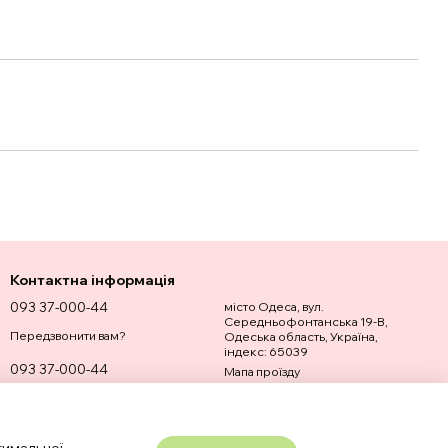
Контактна інформація
093 37-000-44
місто Одеса, вул.
Середньофонтанська 19-В,
Передзвонити вам?
Одеська область, Україна,
індекс: 65039
093 37-000-44
Мапа проїзду
admin@optshop.com.ua