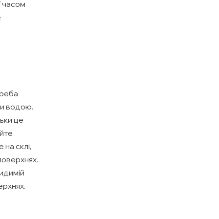
ї часом
е
треба
ти водою.
ьки це
айте
на склі,
поверхнях.
видимій
ерхнях.