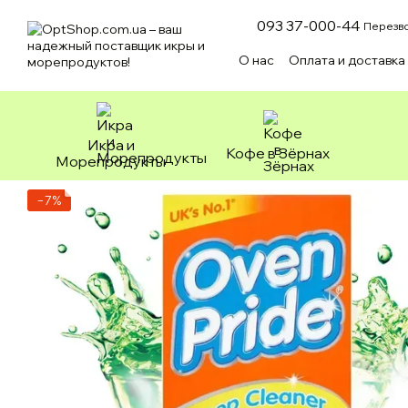
Перейти к основному контенту
093 37-000-44
Перезво
О нас
Оплата и доставка
Пользовательское согл
Икра и
Кофе в Зёрнах
Морепродукты
−7%