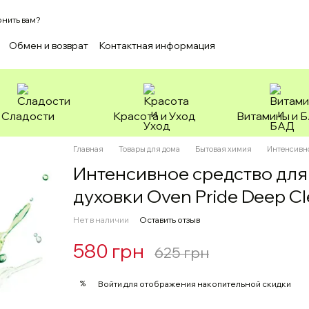
нить вам?
Обмен и возврат
Контактная информация
ашение
Зоотовары
Сладости
Красота и Уход
Витамины и 
Главная
Товары для дома
Бытовая химия
Интенсивно
Интенсивное средство для
духовки Oven Pride Deep Cl
Нет в наличии
Оставить отзыв
580 грн
625 грн
%
Войти
для отображения накопительной скидки