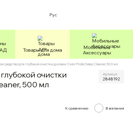
Рус
Мобильные
БАД
Товары для дома
Аксессуары
е средство для глубокой очистки духовки Oven Pride Deep Cleaner, 500 мл
 глубокой очистки
Артикул
2848192
eaner, 500 мл
К сравнению
В желания