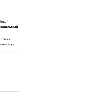
бокой
иональный
створ,
знениями.