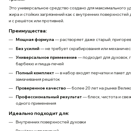
Это универсальное средство создано для максимального у
жира и стойких загрязнений как с внутренних поверхностей д
и с решёток или противней.
Преимущества:
Мощная формула
— растворяет даже старый, пригоре
Без усилий
— не требует скрабирования или механичес
Универсальное применение
— подходит для духовок, 
барбекю и пицца-печей
Полный комплект
— в набор входят перчатки и пакет дл
замачивания решёток
Проверенное качество
— более 20 лет на рынке Велик
Профессиональный результат
— блеск, чистота и све
одного применения
Идеально подходит для:
Внутренних поверхностей духовки
Решёток и противней