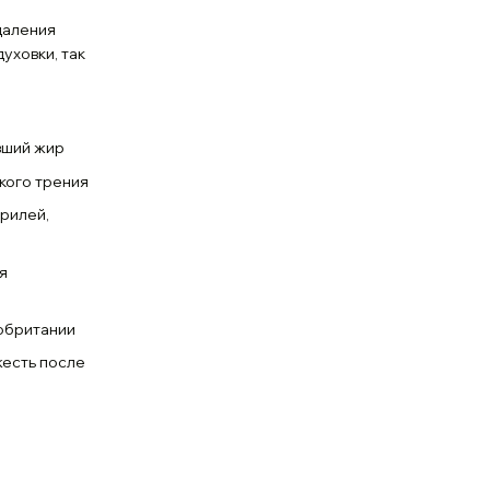
даления
уховки, так
вший жир
кого трения
грилей,
я
обритании
жесть после