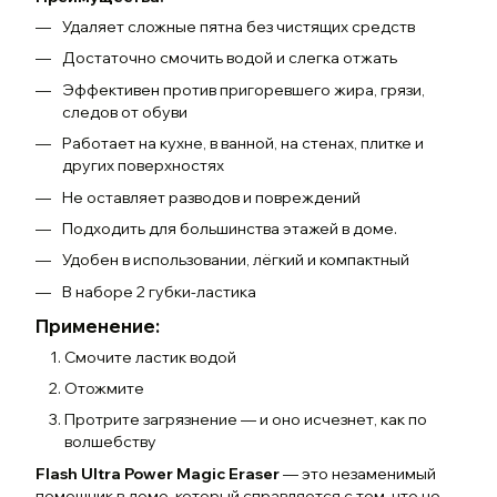
Удаляет сложные пятна без чистящих средств
Достаточно смочить водой и слегка отжать
Эффективен против пригоревшего жира, грязи,
следов от обуви
Работает на кухне, в ванной, на стенах, плитке и
других поверхностях
Не оставляет разводов и повреждений
Подходить для большинства этажей в доме.
Удобен в использовании, лёгкий и компактный
В наборе 2 губки-ластика
Применение:
Смочите ластик водой
Отожмите
Протрите загрязнение — и оно исчезнет, как по
волшебству
Flash Ultra Power Magic Eraser
— это незаменимый
помощник в доме, который справляется с тем, что не