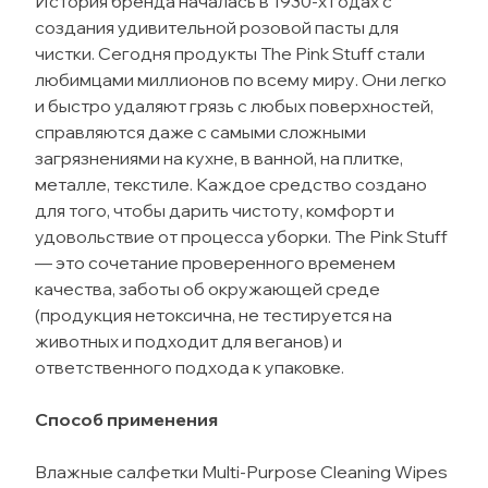
История бренда началась в 1930-х годах с
создания удивительной розовой пасты для
чистки. Сегодня продукты The Pink Stuff стали
любимцами миллионов по всему миру. Они легко
и быстро удаляют грязь с любых поверхностей,
справляются даже с самыми сложными
загрязнениями на кухне, в ванной, на плитке,
металле, текстиле. Каждое средство создано
для того, чтобы дарить чистоту, комфорт и
удовольствие от процесса уборки. The Pink Stuff
— это сочетание проверенного временем
качества, заботы об окружающей среде
(продукция нетоксична, не тестируется на
животных и подходит для веганов) и
ответственного подхода к упаковке.
Способ применения
Влажные салфетки Multi-Purpose Cleaning Wipes