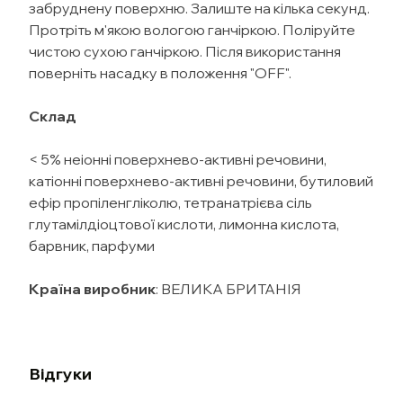
забруднену поверхню. Залиште на кілька секунд.
Протріть м'якою вологою ганчіркою. Поліруйте
чистою сухою ганчіркою. Після використання
поверніть насадку в положення "OFF".
Склад
< 5% неіонні поверхнево-активні речовини,
катіонні поверхнево-активні речовини, бутиловий
ефір пропіленгліколю, тетранатрієва сіль
глутамілдіоцтової кислоти, лимонна кислота,
барвник, парфуми
Країна виробник
: ВЕЛИКА БРИТАНІЯ
Відгуки