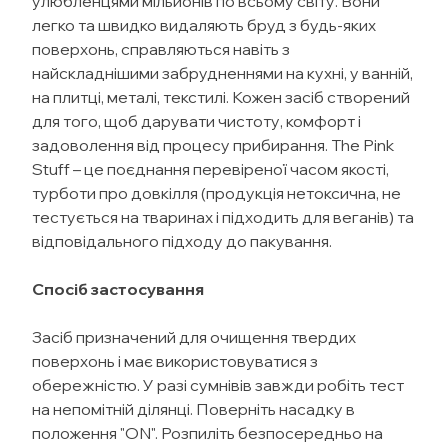
улюбленцями мільйонів по всьому світу. Вони
легко та швидко видаляють бруд з будь-яких
поверхонь, справляються навіть з
найскладнішими забрудненнями на кухні, у ванній,
на плитці, металі, текстилі. Кожен засіб створений
для того, щоб дарувати чистоту, комфорт і
задоволення від процесу прибирання. The Pink
Stuff – це поєднання перевіреної часом якості,
турботи про довкілля (продукція нетоксична, не
тестується на тваринах і підходить для веганів) та
відповідального підходу до пакування.
Спосіб застосування
Засіб призначений для очищення твердих
поверхонь і має використовуватися з
обережністю. У разі сумнівів завжди робіть тест
на непомітній ділянці. Поверніть насадку в
положення "ON". Розпиліть безпосередньо на