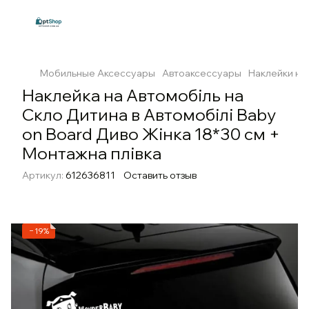
Мобильные Аксессуары
Автоаксессуары
Наклейки на
Наклейка на Автомобіль на
Скло Дитина в Автомобілі Baby
on Board Диво Жінка 18*30 см +
Монтажна плівка
Артикул:
612636811
Оставить отзыв
−19%