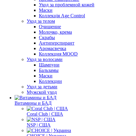
Уход за проблемной кожей
Маски
Коллекція Age Control
Уход за телом
Очищение
Молочко, крема
Скрабы
Антиперспирант
Аромасвечка
Коллекция MOOD
Уход за волосами
Шампуни
Бальзамы
Маски
Коллекции
Уход за детьми
Мужской уход
Витамины и БАД
Coral Club | США
NSP | США
CHOICE | Украина