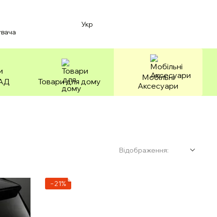
Укр
увача
Мобільні
БАД
Товари для дому
Аксесуари
Відображення:
−21%