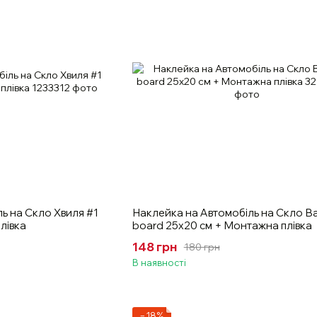
ь на Скло Хвиля #1
Наклейка на Автомобіль на Скло В
лівка
board 25х20 см + Монтажна плівка
148 грн
180 грн
В наявності
−18%