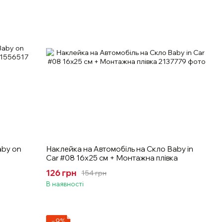
aby on
Наклейка на Автомобіль на Скло Вaby in
Car #08 16х25 см + Монтажна плівка
126 грн
154 грн
В наявності
−9%