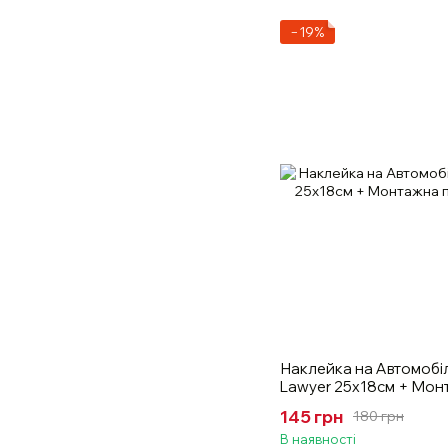
−19%
Наклейка на Автомобіл
Lawyer 25х18см + Монт
145 грн
180 грн
В наявності