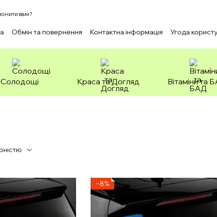
онити вам?
ка
Обмін та повернення
Контактна інформація
Угода корист
Солодощі
Краса та Догляд
Вітаміни та 
рністю
−8%