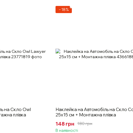
−18%
ь на Скло Owl
Наклейка на Автомобіль на Скло C
ажна плівка
25х15 см + Монтажна плівка
148 грн
180 грн
В наявності