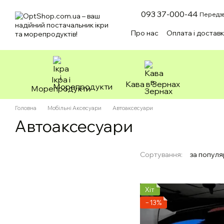
Перейти до основного контенту
093 37-000-44
Передзв
Про нас
Оплата і достав
Зоотовари
Ікра і
Кава в Зернах
Морепродукти
Головна
Мобільні Аксесуари
Автоаксесуари
Автоаксесуари
Сортування:
за популя
Хіт
−13%