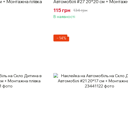
см + Монтажна плівка
Автомобілі #27 20*20 см + Монтажн
115 грн
134 грн
В наявності
−14%