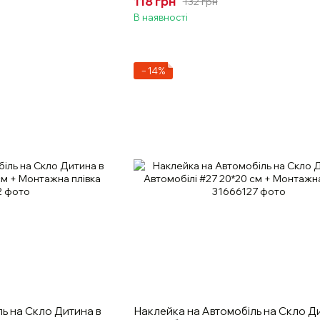
118 грн
132 грн
В наявності
−14%
ь на Скло Дитина в
Наклейка на Автомобіль на Скло Д