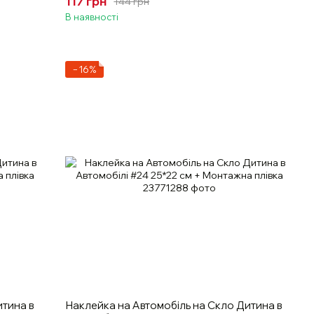
117 грн
144 грн
В наявності
−16%
итина в
Наклейка на Автомобіль на Скло Дитина в