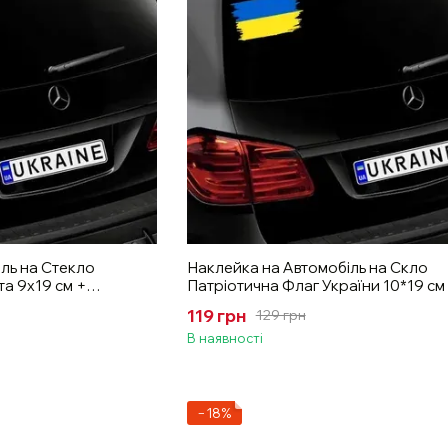
ль на Стекло
Наклейка на Автомобіль на Скло
а 9х19 см +
Патріотична Флаг України 10*19 см
Монтажна плівка
119 грн
129 грн
В наявності
−18%