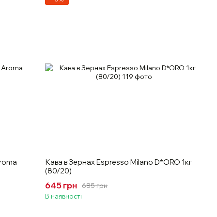
Aroma
Кава в Зернах Espresso Milano D*ORO 1кг
(80/20)
645 грн
685 грн
В наявності