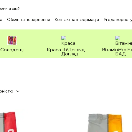
онити вам?
ка
Обмін та повернення
Контактна інформація
Угода корист
Солодощі
Краса та Догляд
Вітаміни та 
рністю