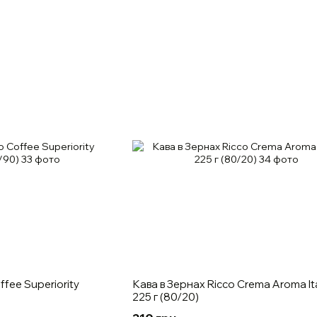
ffee Superiority
Кава в Зернах Ricco Crema Aroma It
225 г (80/20)