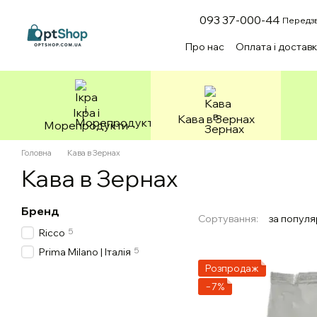
Перейти до основного контенту
093 37-000-44
Передзв
Про нас
Оплата і достав
Зоотовари
Ікра і
Кава в Зернах
Морепродукти
Головна
Кава в Зернах
Кава в Зернах
Бренд
Сортування:
за популя
5
Ricco
5
Prima Milano | Італія
Розпродаж
−7%