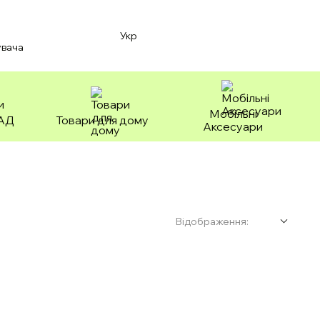
Укр
увача
Мобільні
БАД
Товари для дому
Аксесуари
Відображення: