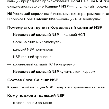
кальций природного происхождения.
Coral Calcium NSP
пр
ежедневном рационе.
Кальций NSP
— популярный продукт
NSP кальций коралловый
используется в программах пита
Формула
Coral Calcium NSP
— кальций NSP в капсулах.
Почему стоит купить Коралловый кальций NSP
Коралловый кальций NSP
— кальций НСП
Coral Calcium NSP в капсулах
кальций NSP популярен
NSP кальций в рационе
коралловый кальций НСП ежедневно
Коралловый кальций NSP купить
стоит курсом
Состав Coral Calcium NSP
Коралловый кальций NSP
содержит коралловый кальций.
Кому подходит кальций NSP
в ежедневном рационе