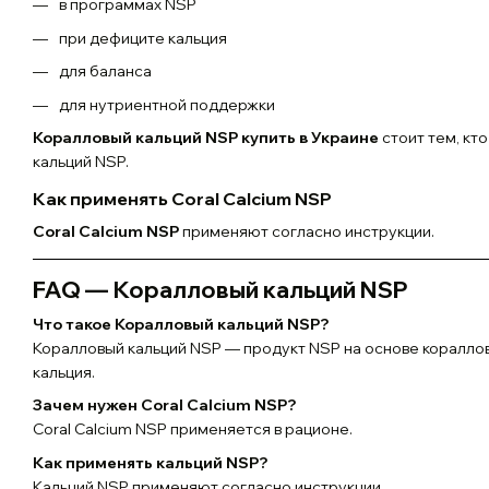
в программах NSP
при дефиците кальция
для баланса
для нутриентной поддержки
Коралловый кальций NSP купить в Украине
стоит тем, кт
кальций NSP.
Как применять Coral Calcium NSP
Coral Calcium NSP
применяют согласно инструкции.
FAQ — Коралловый кальций NSP
Что такое Коралловый кальций NSP?
Коралловый кальций NSP — продукт NSP на основе коралло
кальция.
Зачем нужен Coral Calcium NSP?
Coral Calcium NSP применяется в рационе.
Как применять кальций NSP?
Кальций NSP применяют согласно инструкции.