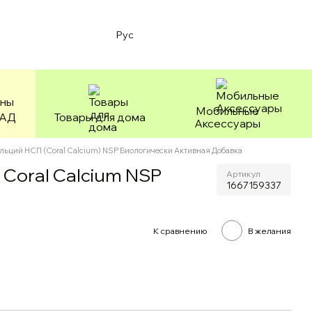
Рус
Мобильные
БАД
Товары для дома
Аксессуары
льций НСП (Coral Calcium) NSP Биологически Активная Добавка
Coral Calcium NSP
Артикул
1667159337
К сравнению
В желания