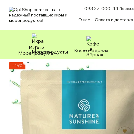
Перейти к основному контенту
093 37-000-44
Перезво
О нас
Оплата и доставка
Пользовательское согл
Икра и
Кофе в Зёрнах
Морепродукты
−16%