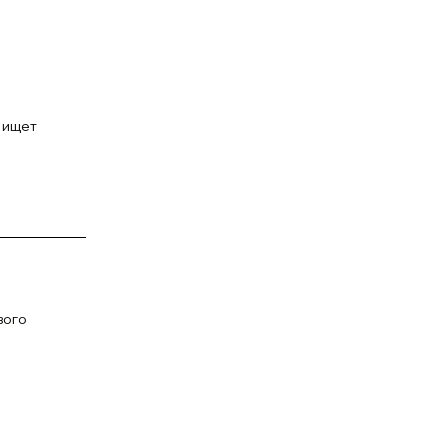
о ищет
вого