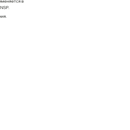
именяется в
 NSP.
ния.