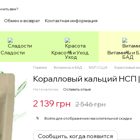
нить вам?
Обмен и возврат
Контактная информация
ашение
Зоотовары
Сладости
Красота и Уход
Витамины и 
Главная
Витамины и БАД
NSP | США
Коралловый ка
Коралловый кальций НСП | 
Нет в наличии
Оставить отзыв
2 139 грн
2 546 грн
%
Войти
для отображения накопительной скидки
Сообщить, когда появится