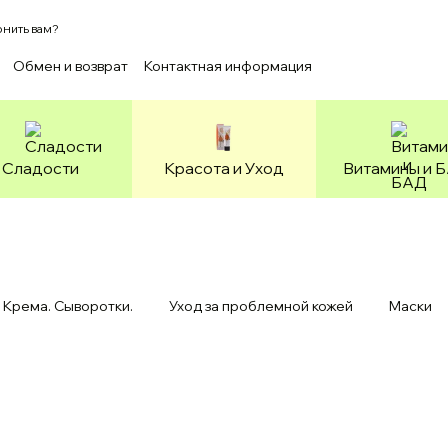
нить вам?
Обмен и возврат
Контактная информация
ашение
Зоотовары
Сладости
Красота и Уход
Витамины и 
Крема. Сыворотки.
Уход за проблемной кожей
Маски