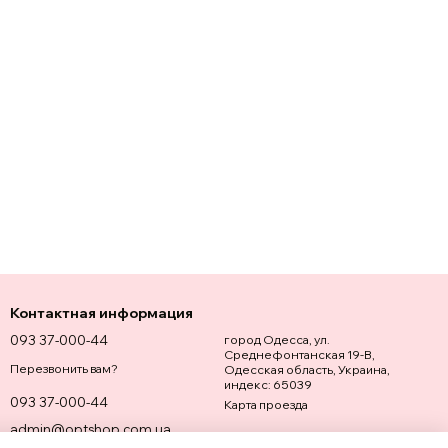
Контактная информация
093 37-000-44
город Одесса, ул.
Среднефонтанская 19-В,
Перезвонить вам?
Одесская область, Украина,
индекс: 65039
093 37-000-44
Карта проезда
admin@optshop.com.ua