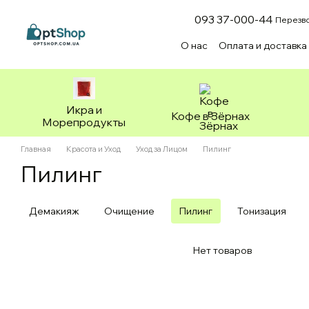
Перейти к основному контенту
093 37-000-44
Перезво
О нас
Оплата и доставка
Пользовательское согл
Икра и
Кофе в Зёрнах
Морепродукты
Главная
Красота и Уход
Уход за Лицом
Пилинг
Пилинг
Демакияж
Очищение
Пилинг
Тонизация
Нет товаров