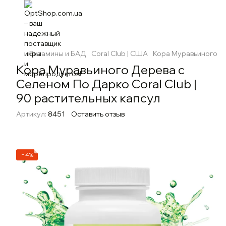
Витамины и БАД
Coral Club | США
Кора Муравьиного Де
Кора Муравьиного Дерева с
Селеном По Дарко Coral Club |
90 растительных капсул
Артикул:
8451
Оставить отзыв
−4%