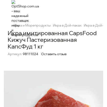
Икра и Морепродукты
Икра в Дой-паках
Икра в Дой-п
Икра имитированная CapsFood
Кижуч Пастеризованная
КапсФуд 1 кг
Артикул:
98111024
Оставить отзыв