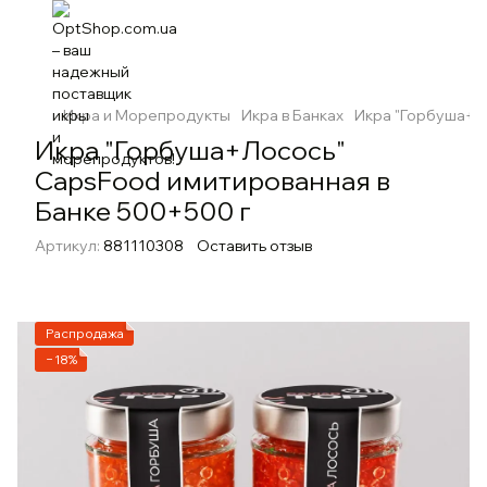
Икра и Морепродукты
Икра в Банках
Икра "Горбуша+Л
Икра "Горбуша+Лосось"
CapsFood имитированная в
Банке 500+500 г
Артикул:
881110308
Оставить отзыв
Распродажа
−18%