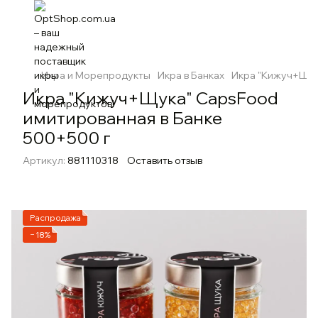
Икра и Морепродукты
Икра в Банках
Икра "Кижуч+Щук
Икра "Кижуч+Щука" CapsFood
имитированная в Банке
500+500 г
Артикул:
881110318
Оставить отзыв
Распродажа
−18%