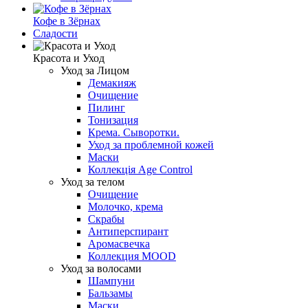
Кофе в Зёрнах
Сладости
Красота и Уход
Уход за Лицом
Демакияж
Очищение
Пилинг
Тонизация
Крема. Сыворотки.
Уход за проблемной кожей
Маски
Коллекція Age Control
Уход за телом
Очищение
Молочко, крема
Скрабы
Антиперспирант
Аромасвечка
Коллекция MOOD
Уход за волосами
Шампуни
Бальзамы
Маски