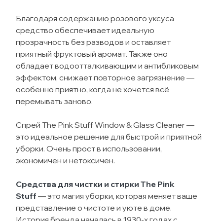
Благодаря содержанию розового уксуса
средство обеспечивает идеальную
прозрачность без разводов и оставляет
приятный фруктовый аромат. Также оно
обладает водоотталкивающим и антибликовым
эффектом, снижает повторное загрязнение —
особенно приятно, когда не хочется всё
перемывать заново.
Спрей The Pink Stuff Window & Glass Cleaner —
это идеальное решение для быстрой и приятной
уборки. Очень прост в использовании,
экономичен и нетоксичен.
Средства для чистки и стирки The Pink
Stuff
— это магия уборки, которая меняет ваше
представление о чистоте и уюте в доме.
История бренда началась в 1930-х годах с