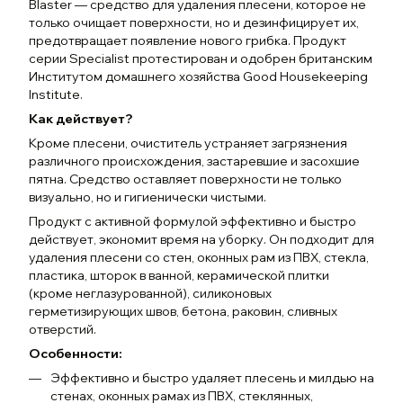
Blaster — средство для удаления плесени, которое не
только очищает поверхности, но и дезинфицирует их,
предотвращает появление нового грибка. Продукт
серии Specialist протестирован и одобрен британским
Институтом домашнего хозяйства Good Housekeeping
Institute.
Как действует?
Кроме плесени, очиститель устраняет загрязнения
различного происхождения, застаревшие и засохшие
пятна. Средство оставляет поверхности не только
визуально, но и гигиенически чистыми.
Продукт с активной формулой эффективно и быстро
действует, экономит время на уборку. Он подходит для
удаления плесени со стен, оконных рам из ПВХ, стекла,
пластика, шторок в ванной, керамической плитки
(кроме неглазурованной), силиконовых
герметизирующих швов, бетона, раковин, сливных
отверстий.
Особенности:
Эффективно и быстро удаляет плесень и милдью на
стенах, оконных рамах из ПВХ, стеклянных,