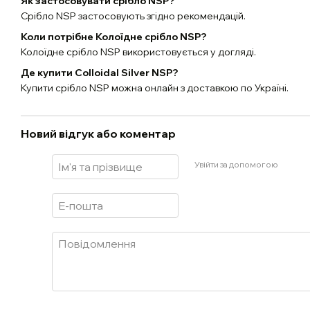
Як застосовувати срібло NSP?
Срібло NSP застосовують згідно рекомендацій.
Коли потрібне Колоїдне срібло NSP?
Колоїдне срібло NSP використовується у догляді.
Де купити Colloidal Silver NSP?
Купити срібло NSP можна онлайн з доставкою по Україні.
Новий відгук або коментар
Увійти за допомогою