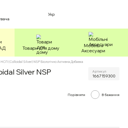
Укр
увача
Мобільні
БАД
Товари для дому
Аксесуари
НСП (Colloidal Silver) NSP Біологічно Активна Добавка
idal Silver NSP
Артикул
1667159300
Порівняти
В бажання