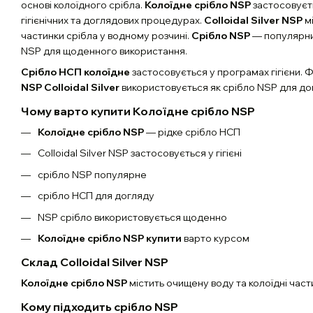
основі колоїдного срібла.
Колоїдне срібло NSP
застосовуєт
гігієнічних та доглядових процедурах.
Colloidal Silver NSP
м
частинки срібла у водному розчині.
Срібло NSP
— популярни
NSP для щоденного використання.
Срібло НСП колоїдне
застосовується у програмах гігієни.
NSP Colloidal Silver
використовується як срібло NSP для до
Чому варто купити Колоїдне срібло NSP
Колоїдне срібло NSP
— рідке срібло НСП
Colloidal Silver NSP застосовується у гігієні
срібло NSP популярне
срібло НСП для догляду
NSP срібло використовується щоденно
Колоїдне срібло NSP купити
варто курсом
Склад Colloidal Silver NSP
Колоїдне срібло NSP
містить очищену воду та колоїдні част
Кому підходить срібло NSP