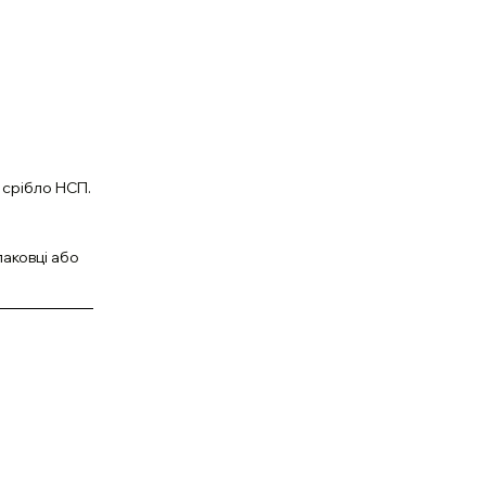
 срібло НСП.
паковці або