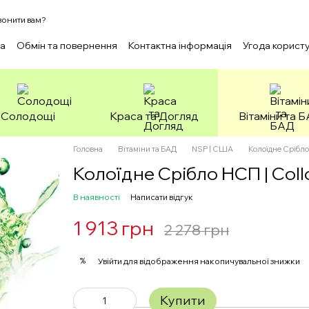
онити вам?
ка
Обмін та повернення
Контактна інформація
Угода корист
Солодощі
Краса та Догляд
Вітаміни та 
Головна
Вітаміни та БАД
NSP | США
Колоїдне Срібло 
Колоїдне Срібло НСП | Collo
В наявності
Написати відгук
1 913 грн
2 278 грн
%
Увійти
для відображення накопичувальної знижки
Купити