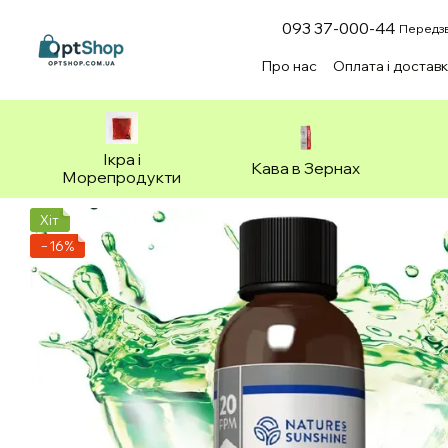
Перейти до основного контенту
093 37-000-44
Передзв
Про нас
Оплата і достав
Зоотовари
Ікра і
Кава в Зернах
Морепродукти
Хіт
−16%