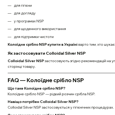
для гігієни
для догляду
у програмах NSP
для щоденного використання
для підтримки чистоти
Колоїдне срібло NSP купити в Україні
варто тим, хто шукає
Як застосовувати Colloidal Silver NSP
Colloidal Silver NSP
застосовують згідно рекомендацій на у
сторінці товару.
FAQ — Колоїдне срібло NSP
Що таке Колоїдне срібло NSP?
Колоїдне срібло NSP — рідкий розчин срібла NSP.
Навіщо потрібен Colloidal Silver NSP?
Colloidal Silver NSP застосовується у гігієнічних процедурах.