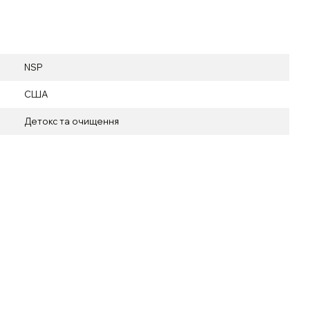
NSP
США
Детокс та очищення