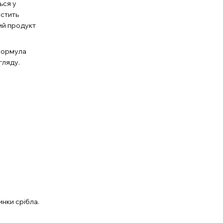
ься у
істить
й продукт
 Формула
гляду.
инки срібла.