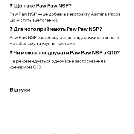
❓ Що таке Paw Paw NSP?
Paw Paw NSP — це добавка з екстракту Asimina triloba,
що містить ацетогеніни.
❓ Для чого приймають Paw Paw NSP?
Paw Paw NSP застосовують для підтримки клітинного
метаболізму та імунної системи.
❓ Чи можна поєднувати Paw Paw NSP з Q10?
Не рекомендується одночасне застосування з
коензимом Q10.
Відгуки