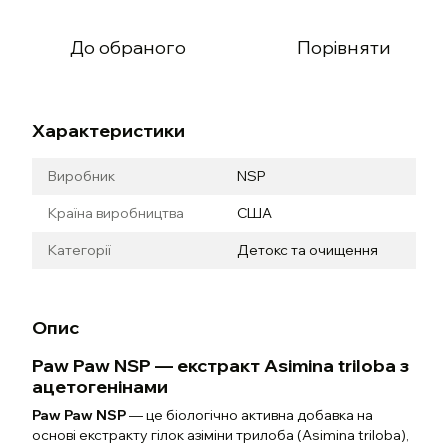
До обраного
Порівняти
Характеристики
Виробник
NSP
Країна виробництва
США
Категорії
Детокс та очищення
Опис
Paw Paw NSP — екстракт Asimina triloba з
ацетогенiнами
Paw Paw NSP
— це біологічно активна добавка на
основі екстракту гілок азіміни трилоба (Asimina triloba),