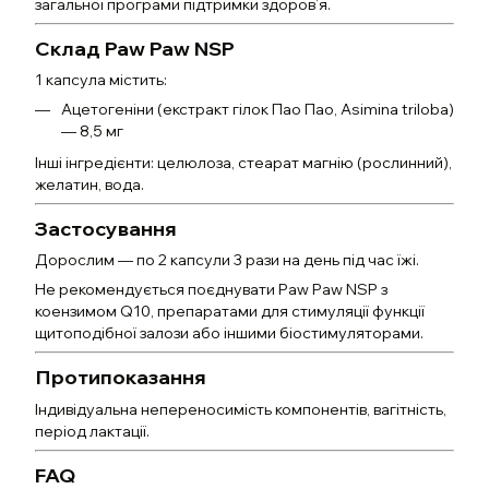
загальної програми підтримки здоров’я.
Склад Paw Paw NSP
1 капсула містить:
Ацетогеніни (екстракт гілок Пао Пао, Asimina triloba)
— 8,5 мг
Інші інгредієнти: целюлоза, стеарат магнію (рослинний),
желатин, вода.
Застосування
Дорослим — по 2 капсули 3 рази на день під час їжі.
Не рекомендується поєднувати Paw Paw NSP з
коензимом Q10, препаратами для стимуляції функції
щитоподібної залози або іншими біостимуляторами.
Протипоказання
Індивідуальна непереносимість компонентів, вагітність,
період лактації.
FAQ