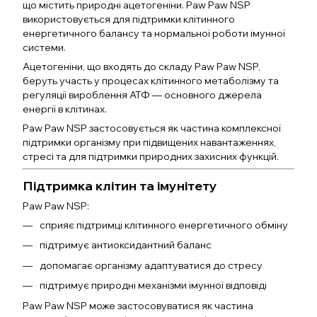
що містить природні ацетогеніни. Paw Paw NSP
використовується для підтримки клітинного
енергетичного балансу та нормальної роботи імунної
системи.
Ацетогеніни, що входять до складу Paw Paw NSP,
беруть участь у процесах клітинного метаболізму та
регуляції вироблення АТФ — основного джерела
енергії в клітинах.
Paw Paw NSP застосовується як частина комплексної
підтримки організму при підвищених навантаженнях,
стресі та для підтримки природних захисних функцій.
Підтримка клітин та імунітету
Paw Paw NSP:
сприяє підтримці клітинного енергетичного обміну
підтримує антиоксидантний баланс
допомагає організму адаптуватися до стресу
підтримує природні механізми імунної відповіді
Paw Paw NSP може застосовуватися як частина