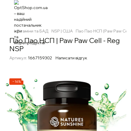
Вітаміни та БАД
NSP | США
Пао Пао НСП (Paw Paw Cell 
Пао Пао НСП | Paw Paw Cell - Reg
NSP
Артикул:
1667159302
Написати відгук
−16%