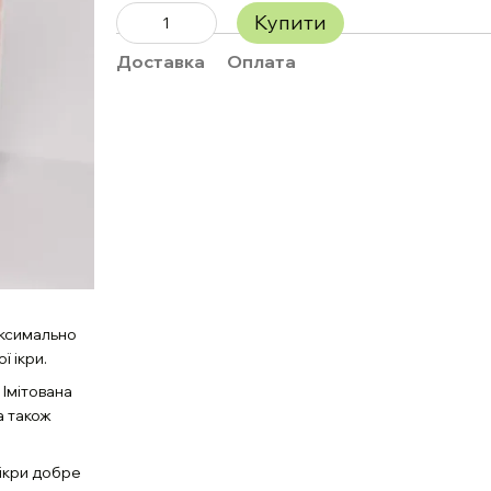
Купити
Доставка
Оплата
максимально
 ікри.
 Імітована
а також
 ікри добре