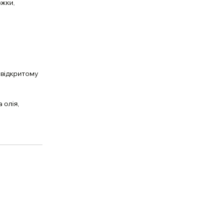
ожки,
в відкритому
 олія,