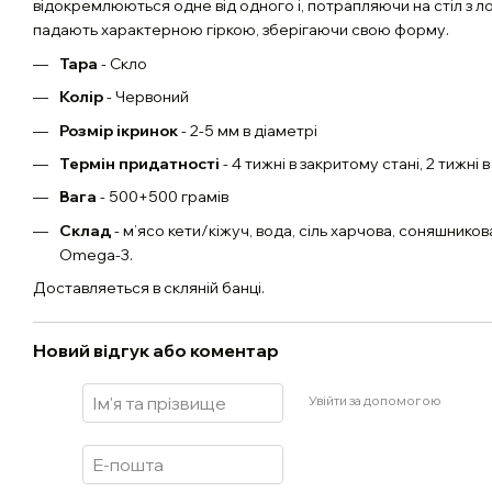
відокремлюються одне від одного і, потрапляючи на стіл з л
падають характерною гіркою, зберігаючи свою форму.
Тара
- Скло
Колір
- Червоний
Розмір ікринок
- 2-5 мм в діаметрі
Термін придатності
- 4 тижні в закритому стані, 2 тижні 
Вага
- 500+500 грамів
Склад
- м’ясо кети/кіжуч, вода, сіль харчова, соняшникова
Omega-3.
Доставляеться в скляній банці.
Новий відгук або коментар
Увійти за допомогою