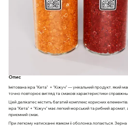
Опис
Імітована ікра "Кета" + "Кіжуч" — унікальний продукт, який 
точно повторює вигляд та смакові характеристики справжньої
Цей делікатес містить багатий комплекс корисних елементів.
ікра "Кета" + "Кіжуч" має легкий морський та рибний аромат, 
приємний смак.
При легкому натисканні язиком її оболонка лопається. Зерна