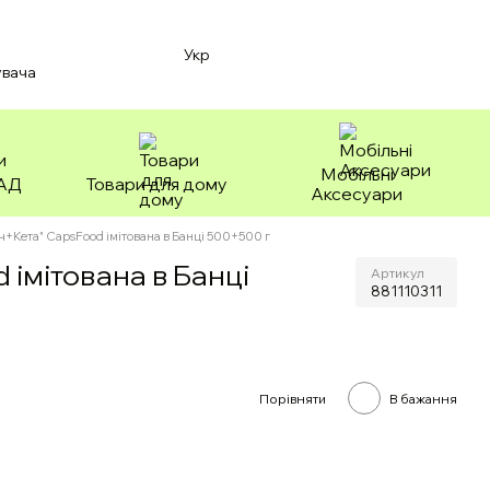
Укр
увача
Мобільні
БАД
Товари для дому
Аксесуари
уч+Кета" CapsFood імітована в Банці 500+500 г
 імітована в Банці
Артикул
881110311
Порівняти
В бажання