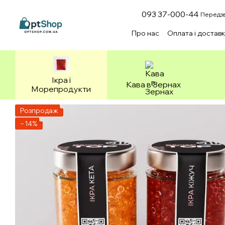
Перейти до основного контенту
093 37-000-44
Передзв
Про нас
Оплата і достав
Зоотовари
Ікра і
Кава в Зернах
Морепродукти
Розпродаж
−14%