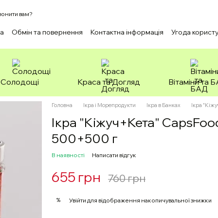
онити вам?
ка
Обмін та повернення
Контактна інформація
Угода корист
Солодощі
Краса та Догляд
Вітаміни та 
Головна
Ікра і Морепродукти
Ікра в Банках
Ікра "Кіж
Ікра "Кіжуч+Кета" CapsFood
500+500 г
В наявності
Написати відгук
655 грн
760 грн
%
Увійти
для відображення накопичувальної знижки