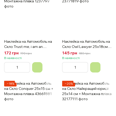
Наклейка на Автомобіль на
Наклейка на Автомобіль на
Скло Trust me, i am an
Скло Owl Lawyer 25х18см +
engineer 24х30 см +
Монтажна плівка
172 грн
145 грн
190 грн
180 грн
Монтажна плівка
В наявності
В наявності
−18%
−20%