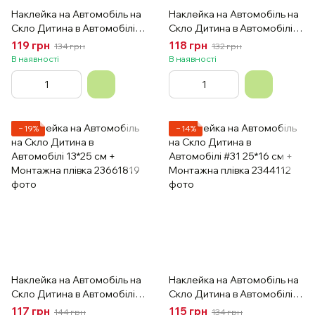
Наклейка на Автомобіль на
Наклейка на Автомобіль на
Скло Дитина в Автомобілі
Скло Дитина в Автомобілі
Baby on Board #11 18*18 см
Baby on Board #08 12*25 см
119 грн
118 грн
134 грн
132 грн
+ Монтажна плівка
+ Монтажна плівка
В наявності
В наявності
−19%
−14%
Наклейка на Автомобіль на
Наклейка на Автомобіль на
Скло Дитина в Автомобілі
Скло Дитина в Автомобілі
13*25 см + Монтажна плівка
#31 25*16 см + Монтажна
117 грн
115 грн
144 грн
134 грн