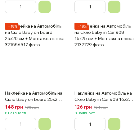
−18%
−18%
Наклейка на Автомобіль на
Наклейка на Автомобіль на
Скло Вaby on board 25х20
Скло Вaby in Car #08 16х25
см + Монтажна плівка
см + Монтажна плівка
148 грн
126 грн
180 грн
154 грн
В наявності
В наявності