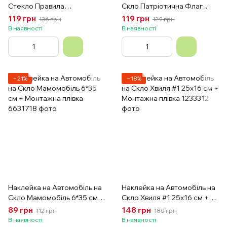
Стекло Правила
Скло Патріотична Флаг
Автомобилиста 9х19 см +
України 10*19 см +
119 грн
119 грн
136 грн
129 грн
Монтажная пленка
Монтажна плівка
В наявності
В наявності
−21%
−18%
Наклейка на Автомобіль на
Наклейка на Автомобіль на
Скло Мамомобіль 6*35 см +
Скло Хвиля #1 25х16 см +
Монтажна плівка
Монтажна плівка
89 грн
148 грн
112 грн
180 грн
В наявності
В наявності