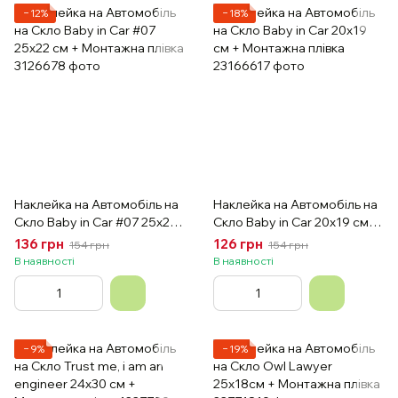
−12%
−18%
Наклейка на Автомобіль на
Наклейка на Автомобіль на
Скло Вaby in Car #07 25х22
Скло Вaby in Car 20х19 см +
см + Монтажна плівка
Монтажна плівка
136 грн
126 грн
154 грн
154 грн
В наявності
В наявності
−9%
−19%