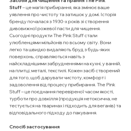
Засоби для чищення та прання The Pink
Stuff
– це магія прибирання, яка змінює ваше
уявлення про чистоту та затишок у домі. Історія
бренду почалася з 1930-х років зі створення
дивовижної рожевої пасти для чищення.
Сьогодні продукти The Pink Stuff стали
улюбленцями мільйонів по всьому світу. Вони
легко та швидко видаляють бруд з будь-яких
поверхонь, справляються навіть з
найскладнішими забрудненнями на кухні, у ванній,
на плитці, металі, текстилі. Кожен засіб створений
для того, щоб дарувати чистоту, комфорт і
задоволення від процесу прибирання. The Pink
Stuff – це поєднання перевіреної часом якості,
турботи про довкілля (продукція нетоксична, не
тестується на тваринах і підходить для веганів) та
відповідального підходу до пакування.
Спосіб застосування