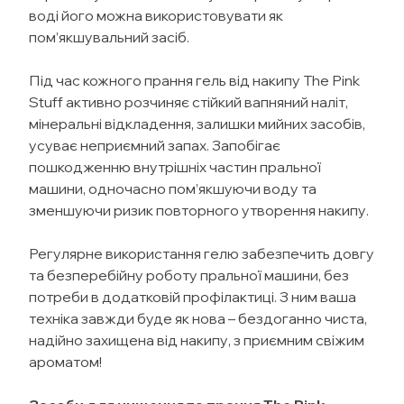
воді його можна використовувати як
пом’якшувальний засіб.
Під час кожного прання гель від накипу The Pink
Stuff активно розчиняє стійкий вапняний наліт,
мінеральні відкладення, залишки мийних засобів,
усуває неприємний запах. Запобігає
пошкодженню внутрішніх частин пральної
машини, одночасно пом’якшуючи воду та
зменшуючи ризик повторного утворення накипу.
Регулярне використання гелю забезпечить довгу
та безперебійну роботу пральної машини, без
потреби в додатковій профілактиці. З ним ваша
техніка завжди буде як нова – бездоганно чиста,
надійно захищена від накипу, з приємним свіжим
ароматом!