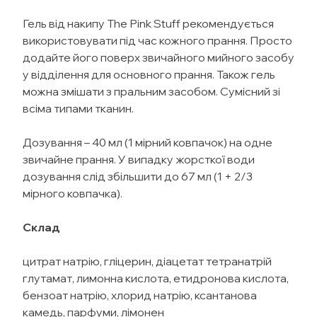
Гель від накипу The Pink Stuff рекомендується
використовувати під час кожного прання. Просто
додайте його поверх звичайного мийного засобу
у відділення для основного прання. Також гель
можна змішати з пральним засобом. Сумісний зі
всіма типами тканин.
Дозування – 40 мл (1 мірний ковпачок) на одне
звичайне прання. У випадку жорсткої води
дозування слід збільшити до 67 мл (1 + 2/3
мірного ковпачка).
Склад
цитрат натрію, гліцерин, діацетат тетранатрій
глутамат, лимонна кислота, етидронова кислота,
бензоат натрію, хлорид натрію, ксантанова
камедь, парфуми, лімонен