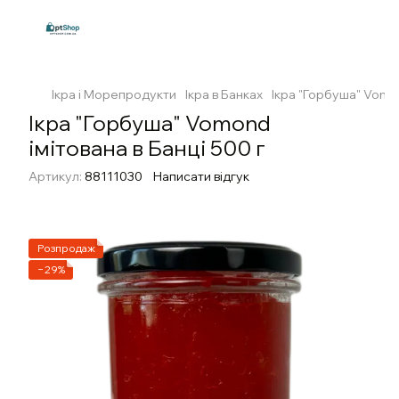
Ікра і Морепродукти
Ікра в Банках
Ікра "Горбуша" Vomon
Ікра "Горбуша" Vomond
імітована в Банці 500 г
Артикул:
88111030
Написати відгук
Розпродаж
−29%