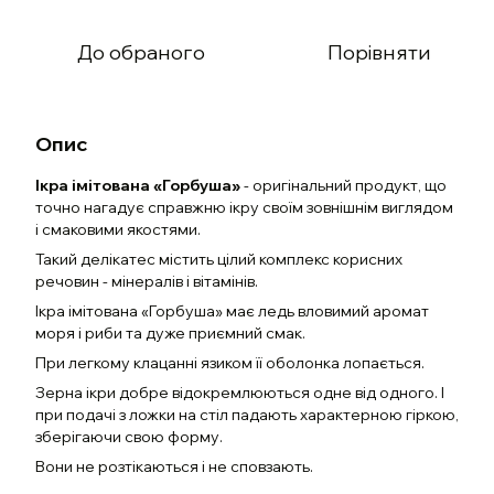
До обраного
Порівняти
Опис
Ікра імітована «Горбуша»
- оригінальний продукт, що
точно нагадує справжню ікру своїм зовнішнім виглядом
і смаковими якостями.
Такий делікатес містить цілий комплекс корисних
речовин - мінералів і вітамінів.
Ікра імітована «Горбуша» має ледь вловимий аромат
моря і риби та дуже приємний смак.
При легкому клацанні язиком її оболонка лопається.
Зерна ікри добре відокремлюються одне від одного. І
при подачі з ложки на стіл падають характерною гіркою,
зберігаючи свою форму.
Вони не розтікаються і не сповзають.