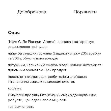
До обраного
Порівняти
Опис
"Nero Caffe Platinum Aroma" – це кава, яка гарантує
задоволення навіть для
найвибагливіших гурманів. Завдяки купажу 20% арабіки
та 80% робусти, вона володіє
потужним, насиченим смаком з вершковими нотками та
приємним ароматом. Цей продукт
ідеально підходить для любителів міцної кави з
інтенсивним смаком та високим вмістом
кофеїну.
Смаковий профіль: інтенсивний смак з домінуванням
робусти, що надає напою міцності
та насиченості.