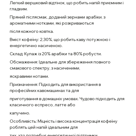
Легкий вершковий відтінок, що робить напій приємним і
гладким.
Пряний післясмак, доданий зернами арабіки, з
ароматними нотками, які розкриваються
після кожного ковтка.
Вміст кофеїну: 2,30%, що робить каву потужною і
енергетично насиченою.
Склад: Купаж із 20% арабіки та 80% робусти.
Обсмаження: Ідеальне для збереження повного
смакового спектру, з насиченими,
яскравими нотами.
Призначення: Підходить для використання в
професійних кавомашинах та для
приготування в домашніх умовах. Чудово підходить для
класичного еспресо, латте або
капучино.
Особливість: Міцність і висока концентрація кофеїну
роблять цей напій ідеальним для
тих, хто потребує енергетичної підтримки.