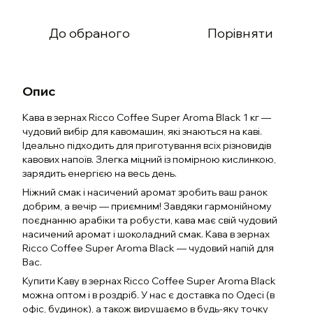
До обраного
Порівняти
Опис
Кава в зернах Ricco Coffee Super Aroma Black 1 кг —
чудовий вибір для кавомашин, які знаються на каві.
Ідеально підходить для приготування всіх різновидів
кавових напоїв. Злегка міцний із помірною кислинкою,
зарядить енергією на весь день.
Ніжний смак і насичений аромат зробить ваш ранок
добрим, а вечір — приємним! Завдяки гармонійному
поєднанню арабіки та робусти, кава має свій чудовий
насичений аромат і шоколадний смак. Кава в зернах
Ricco Coffee Super Aroma Black — чудовий напій для
Вас.
Купити Каву в зернах Ricco Coffee Super Aroma Black
можна оптом і в роздріб. У нас є доставка по Одесі (в
офіс, будинок), а також вирушаємо в будь-яку точку