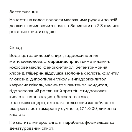
Застосування
Нанести на вологі волосся масажними рухами по всій
довжині, починаючи з кінчиків. Залишити на 2-3 хвилини,
ретельно змити водою.
Склад
Вода, цетеариловий спирт, гидроксипропил
метилцелюлоза, стеарамидопрпил диметиламин,
кокосове масло, феноксіетанол, бегентримония
хлорид, гліцерин, віддушка, молочна кислота, ксилитил
глюкозид, дипропилен гліколь, ангидроксилитол,
каприлил гліколь, мальтитол, пантенол, ксидитол,
гідролізований рослинний протеїн, этидроновая
кислота, пропанедиол, бензоат натрію,
етілгексілгліцерін, екстракт пельвеции жолобчастої,
екстракт листя амаранту сумного, C117200, лимонна
кислота.
Не містить: мінеральні олії, парабени, формальдегід,
денатурований спирт.