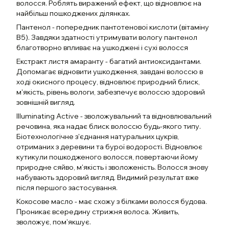
волосся. Роблять виражений ефект, що відновлює на
найбільш пошкоджених ділянках.
Пантенол - попередник пантотенової кислоти (вітаміну
В5). Завдяки здатності утримувати вологу пантенол
благотворно впливає на ушкоджені і сухі волосся
Екстракт листя амаранту - багатий антиоксидантами.
Допомагає відновити ушкодження, завдані волоссю в
ході окисного процесу, відновлює природний блиск,
м'якість, рівень вологи, забезпечує волоссю здоровий
зовнішній вигляд.
Illuminating Active - зволожувальний та відновлювальний
речовина, яка надає блиск волоссю будь-якого типу.
Біотехнологічне з'єднання натуральних цукрів,
отриманих з деревини та бурої водорості. Відновлює
кутикули пошкодженого волосся, повертаючи йому
природне сяйво, м'якість і зволоженість. Волосся знову
набувають здоровий вигляд. Видимий результат вже
після першого застосування.
Кокосове масло - має схожу з білками волосся будова.
Проникає всередину стрижня волоса. Живить,
зволожує, пом'якшує.