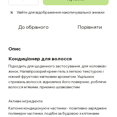
Увійти
для відображення накопичувальної знижки
%
До обраного
Порівняти
Опис
Кондиціонер для волосся
Підходить для щоденного застосування, для чоловіків і
жінок. Напівпрозорий крем-гель з легкою текстурою і
ніжний фруктово-квітковим ароматом. Ущільнює
стрижень волосся, відновлює його поверхню, роблячи
волосся м'якими, приємно шовковистим.
Активні інгредієнти
Катіонні кондиціонуючі частинки - позитивно заряджені
полімерні частинки, подібні за будовою з клітинами