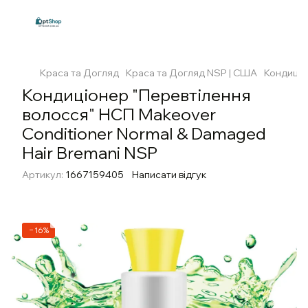
Краса та Догляд
Краса та Догляд NSP | США
Кондиціо
Кондиціонер "Перевтілення
волосся" НСП Makeover
Conditioner Normal & Damaged
Hair Bremani NSP
Артикул:
1667159405
Написати відгук
−16%