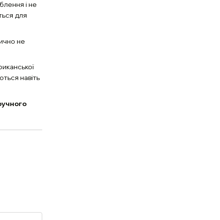
блення і не
ться для
ично не
риканської
ються навіть
ручного