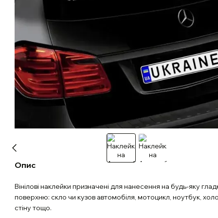
Опис
Вінілові наклейки призначені для нанесення на будь-яку глад
поверхню: скло чи кузов автомобіля, мотоцикл, ноутбук, хол
стіну тощо.