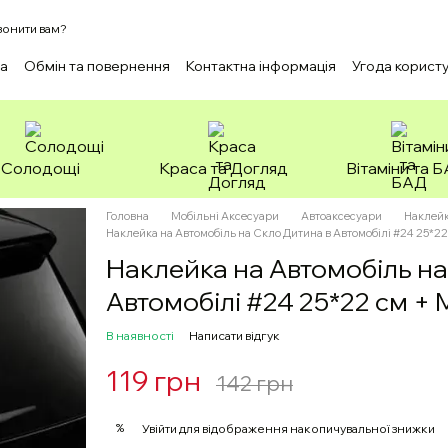
онити вам?
ка
Обмін та повернення
Контактна інформація
Угода корист
Солодощі
Краса та Догляд
Вітаміни та 
Головна
Мобільні Аксесуари
Автоаксесуари
Наклейк
Наклейка на Автомобіль на Скло Дитина в Автомобілі #24 25*22
Наклейка на Автомобіль на
Автомобілі #24 25*22 см +
В наявності
Написати відгук
119 грн
142 грн
%
Увійти
для відображення накопичувальної знижки