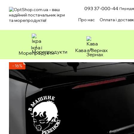
Перейти до основного контенту
093 37-000-44
Передзв
Про нас
Оплата і достав
Зоотовари
Ікра і
Кава в Зернах
Морепродукти
−16%