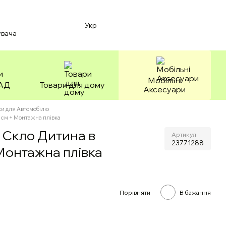
Укр
увача
Мобільні
БАД
Товари для дому
Аксесуари
и для Автомобілю
 см + Монтажна плівка
 Скло Дитина в
Артикул
23771288
 Монтажна плівка
Порівняти
В бажання