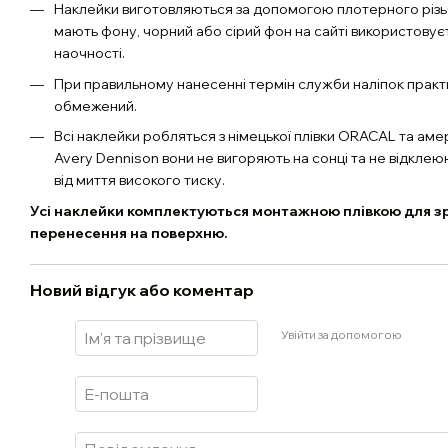
Наклейки виготовляються за допомогою плотерного різь
мають фону, чорний або сірий фон на сайті використовує
наочності.
При правильному нанесенні термін служби наліпок практ
обмежений.
Всі наклейки робляться з німецької плівки ORACAL та аме
Avery Dennison вони не вигоряють на сонці та не відклею
від миття високого тиску.
Усі наклейки комплектуються монтажною плівкою для з
перенесення на поверхню.
Новий відгук або коментар
Увійти за допомогою