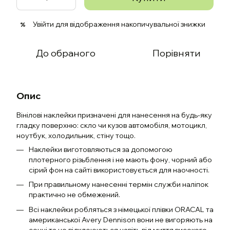
Увійти
для відображення накопичувальної знижки
%
До обраного
Порівняти
Опис
Вінілові наклейки призначені для нанесення на будь-яку
гладку поверхню: скло чи кузов автомобіля, мотоцикл,
ноутбук, холодильник, стіну тощо.
Наклейки виготовляються за допомогою
плотерного різьблення і не мають фону, чорний або
сірий фон на сайті використовується для наочності.
При правильному нанесенні термін служби наліпок
практично не обмежений.
Всі наклейки робляться з німецької плівки ORACAL та
американської Avery Dennison вони не вигоряють на
сонці та не відклеюються навіть від миття високого