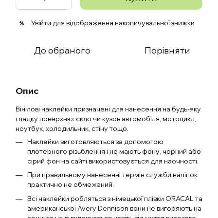
Увійти
для відображення накопичувальної знижки
%
До обраного
Порівняти
Опис
Вінілові наклейки призначені для нанесення на будь-яку
гладку поверхню: скло чи кузов автомобіля, мотоцикл,
ноутбук, холодильник, стіну тощо.
Наклейки виготовляються за допомогою
плотерного різьблення і не мають фону, чорний або
сірий фон на сайті використовується для наочності.
При правильному нанесенні термін служби наліпок
практично не обмежений.
Всі наклейки робляться з німецької плівки ORACAL та
американської Avery Dennison вони не вигоряють на
сонці та не відклеюються навіть від миття високого