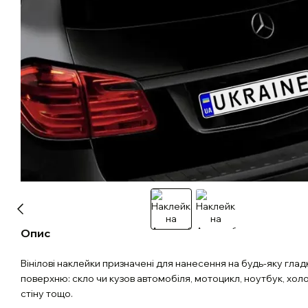
Опис
Вінілові наклейки призначені для нанесення на будь-яку глад
поверхню: скло чи кузов автомобіля, мотоцикл, ноутбук, хол
стіну тощо.