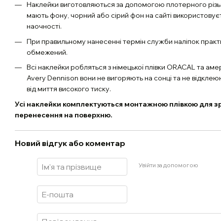
Наклейки виготовляються за допомогою плотерного різь
мають фону, чорний або сірий фон на сайті використовує
наочності.
При правильному нанесенні термін служби наліпок практ
обмежений.
Всі наклейки робляться з німецької плівки ORACAL та аме
Avery Dennison вони не вигоряють на сонці та не відклею
від миття високого тиску.
Усі наклейки комплектуються монтажною плівкою для з
перенесення на поверхню.
Новий відгук або коментар
Увійти за допомогою