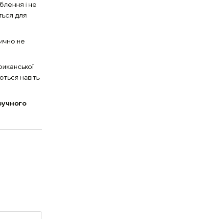
блення і не
ться для
ично не
риканської
ються навіть
ручного