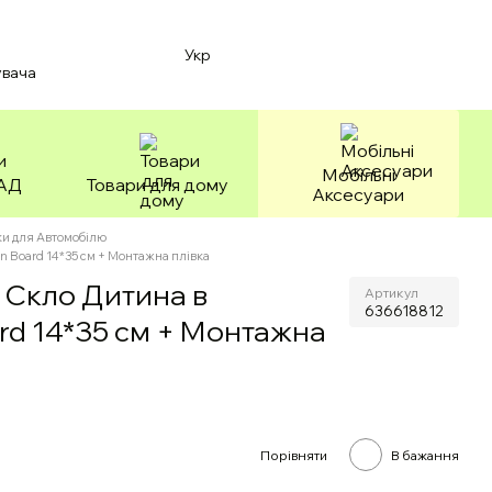
Укр
увача
Мобільні
БАД
Товари для дому
Аксесуари
и для Автомобілю
n Board 14*35 см + Монтажна плівка
 Скло Дитина в
Артикул
636618812
rd 14*35 см + Монтажна
Порівняти
В бажання