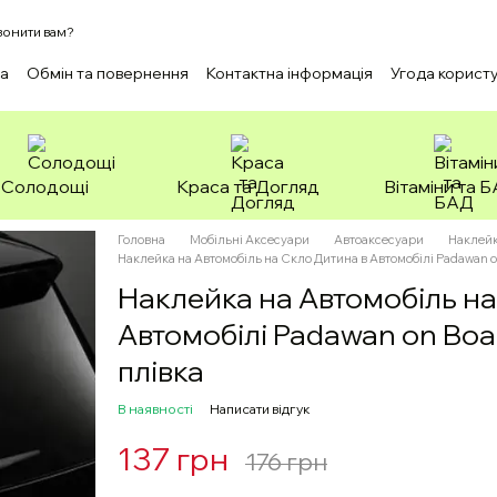
онити вам?
ка
Обмін та повернення
Контактна інформація
Угода корист
Солодощі
Краса та Догляд
Вітаміни та 
Головна
Мобільні Аксесуари
Автоаксесуари
Наклейк
Наклейка на Автомобіль на Скло Дитина в Автомобілі Padawan o
Наклейка на Автомобіль на
Автомобілі Padawan on Boa
плівка
В наявності
Написати відгук
137 грн
176 грн