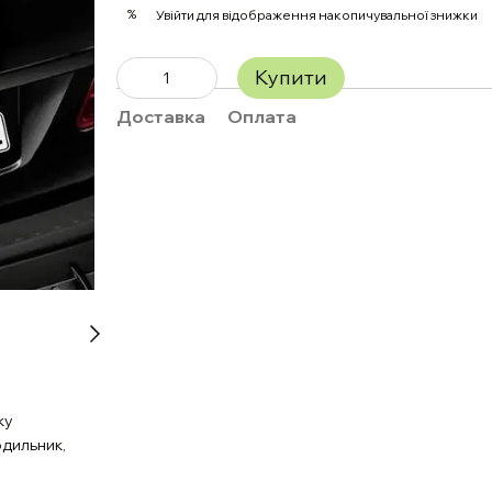
%
Увійти
для відображення накопичувальної знижки
Купити
Доставка
Оплата
ку
одильник,