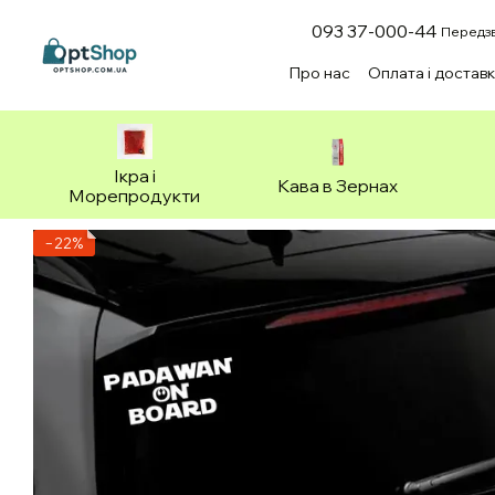
Перейти до основного контенту
093 37-000-44
Передзв
Про нас
Оплата і достав
Зоотовари
Ікра і
Кава в Зернах
Морепродукти
−22%