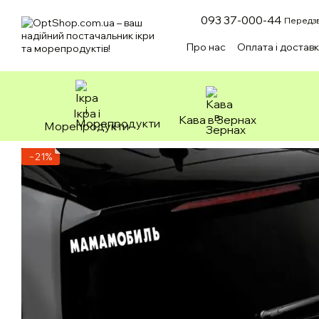
Перейти до основного контенту
093 37-000-44
Передзв
Про нас
Оплата і достав
Зоотовари
Ікра і
Кава в Зернах
Морепродукти
−21%