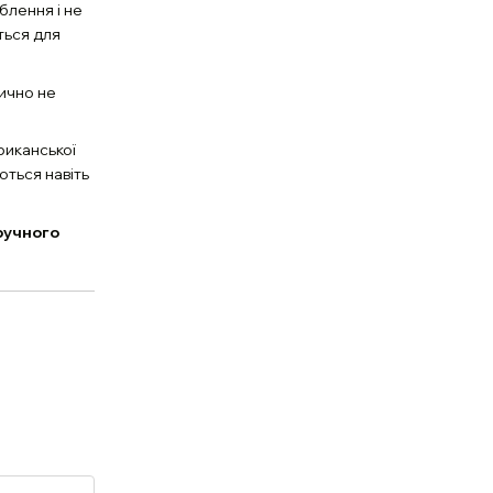
блення і не
ться для
ично не
риканської
ються навіть
ручного