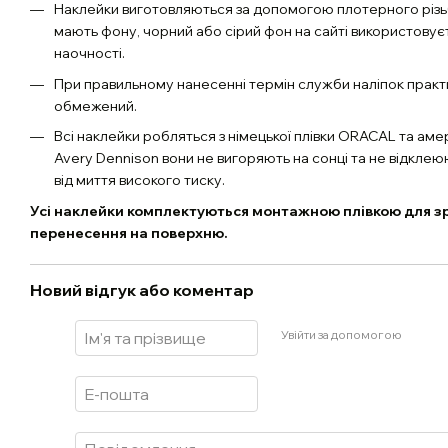
Наклейки виготовляються за допомогою плотерного різь
мають фону, чорний або сірий фон на сайті використовує
наочності.
При правильному нанесенні термін служби наліпок практ
обмежений.
Всі наклейки робляться з німецької плівки ORACAL та аме
Avery Dennison вони не вигоряють на сонці та не відклею
від миття високого тиску.
Усі наклейки комплектуються монтажною плівкою для з
перенесення на поверхню.
Новий відгук або коментар
Увійти за допомогою