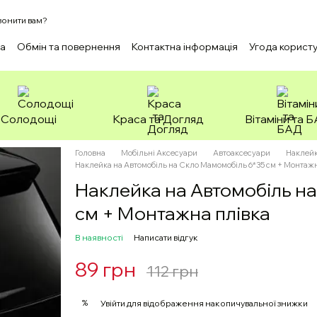
онити вам?
ка
Обмін та повернення
Контактна інформація
Угода корист
Солодощі
Краса та Догляд
Вітаміни та 
Головна
Мобільні Аксесуари
Автоаксесуари
Наклейк
Наклейка на Автомобіль на Скло Мамомобіль 6*35 см + Монтажн
Наклейка на Автомобіль н
см + Монтажна плівка
В наявності
Написати відгук
89 грн
112 грн
%
Увійти
для відображення накопичувальної знижки