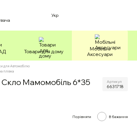
Укр
увача
Мобільні
БАД
Товари для дому
Аксесуари
и для Автомобілю
а плівка
а Скло Мамомобіль 6*35
Артикул
6631718
Порівняти
В бажання