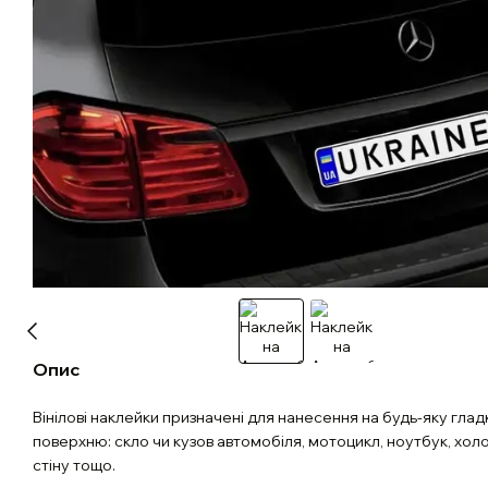
Опис
Вінілові наклейки призначені для нанесення на будь-яку глад
поверхню: скло чи кузов автомобіля, мотоцикл, ноутбук, хол
стіну тощо.