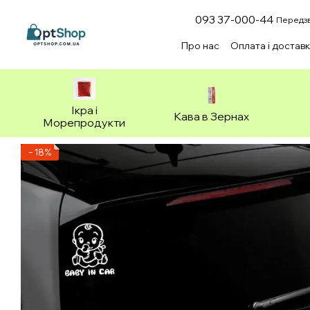
Перейти до основного контенту
093 37-000-44
Передзв
Про нас
Оплата і достав
Зоотовари
Ікра і
Кава в Зернах
Морепродукти
−18%