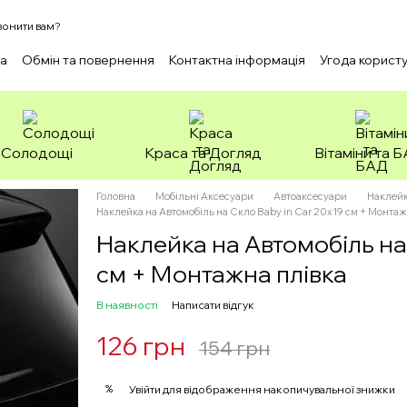
онити вам?
ка
Обмін та повернення
Контактна інформація
Угода корист
Солодощі
Краса та Догляд
Вітаміни та 
Головна
Мобільні Аксесуари
Автоаксесуари
Наклейк
Наклейка на Автомобіль на Скло Вaby in Car 20х19 см + Монтаж
Наклейка на Автомобіль на 
см + Монтажна плівка
В наявності
Написати відгук
126 грн
154 грн
%
Увійти
для відображення накопичувальної знижки