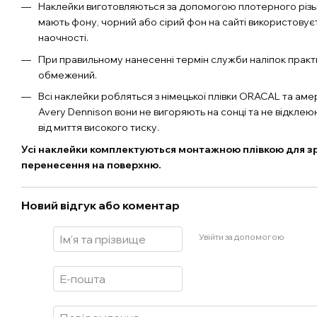
Наклейки виготовляються за допомогою плотерного різь
мають фону, чорний або сірий фон на сайті використовує
наочності.
При правильному нанесенні термін служби наліпок практ
обмежений.
Всі наклейки робляться з німецької плівки ORACAL та аме
Avery Dennison вони не вигоряють на сонці та не відклею
від миття високого тиску.
Усі наклейки комплектуються монтажною плівкою для з
перенесення на поверхню.
Новий відгук або коментар
Увійти за допомогою