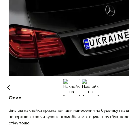
Опис
Вінілові наклейки призначені для нанесення на будь-яку глад
поверхню: скло чи кузов автомобіля, мотоцикл, ноутбук, хол
стіну тощо.