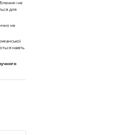
блення і не
ться для
ично не
риканської
ються навіть
ручного