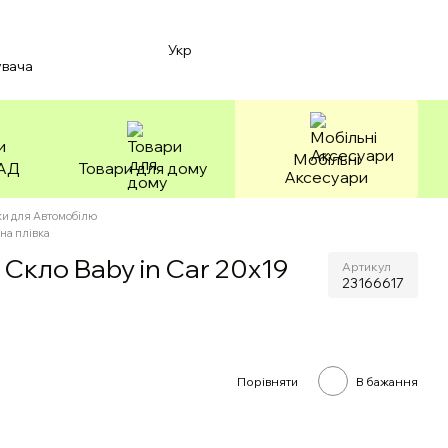
Укр
увача
Мобільні
БАД
Товари для дому
Аксесуари
и для Автомобілю
на плівка
Скло Вaby in Car 20х19
Артикул
23166617
Порівняти
В бажання