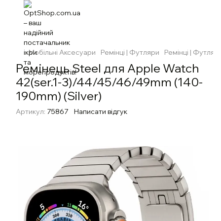
Мобільні Аксесуари
Ремінці | Футляри
Ремінці | Футляр
Ремінець Steel для Apple Watch
42(ser.1-3)/44/45/46/49mm (140-
190mm) (Silver)
Артикул:
75867
Написати відгук