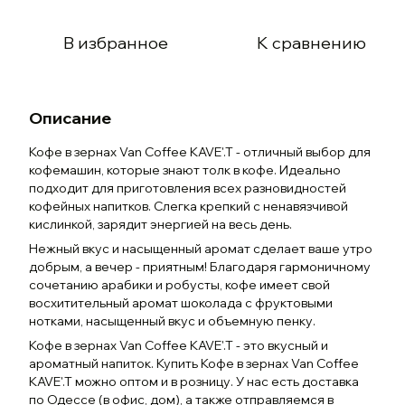
В избранное
К сравнению
Описание
Кофе в зернах Van Coffee KAVE'.T - отличный выбор для
кофемашин, которые знают толк в кофе. Идеально
подходит для приготовления всех разновидностей
кофейных напитков. Слегка крепкий с ненавязчивой
кислинкой, зарядит энергией на весь день.
Нежный вкус и насыщенный аромат сделает ваше утро
добрым, а вечер - приятным! Благодаря гармоничному
сочетанию арабики и робусты, кофе имеет свой
восхитительный аромат шоколада с фруктовыми
нотками, насыщенный вкус и объемную пенку.
Кофе в зернах Van Coffee KAVE'.T - это вкусный и
ароматный напиток. Купить Кофе в зернах Van Coffee
KAVE'.T можно оптом и в розницу. У нас есть доставка
по Одессе (в офис, дом), а также отправляемся в