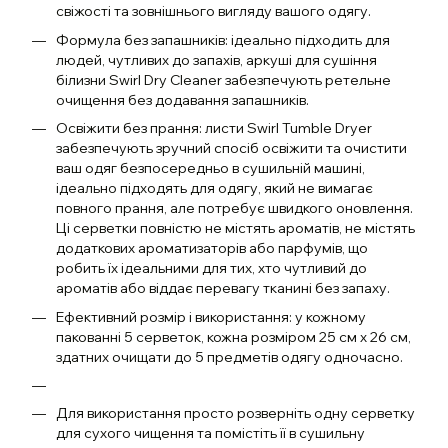
свіжості та зовнішнього вигляду вашого одягу.
Формула без запашників: ідеально підходить для
людей, чутливих до запахів, аркуші для сушіння
білизни Swirl Dry Cleaner забезпечують ретельне
очищення без додавання запашників.
Освіжити без прання: листи Swirl Tumble Dryer
забезпечують зручний спосіб освіжити та очистити
ваш одяг безпосередньо в сушильній машині,
ідеально підходять для одягу, який не вимагає
повного прання, але потребує швидкого оновлення.
Ці серветки повністю не містять ароматів, не містять
додаткових ароматизаторів або парфумів, що
робить їх ідеальними для тих, хто чутливий до
ароматів або віддає перевагу тканині без запаху.
Ефективний розмір і використання: у кожному
пакованні 5 серветок, кожна розміром 25 см x 26 см,
здатних очищати до 5 предметів одягу одночасно.
Для використання просто розверніть одну серветку
для сухого чищення та помістіть її в сушильну