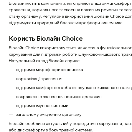
Біолайн містить компоненти, які сприяють підтримці комфор
травлення, нормального засвоєння поживних речовин та заг
стану організму. Регулярне використання Біолайн Choice до
підтримувати природний баланс мікрофлори кишечника.
Користь Біолайн Choice
Біолайн Choice використовується як частина функціонально
харчування для підтримки роботи шлунково-кишкового тракт
Натуральний склад Біолайн сприяє:
підтримці мікрофлори кишечника
нормалізації травлення
підтримці комфортної роботи шлунково-кишкового тракт
покращенню засвоєння поживних речовин
підтримці імунної системи
загальному зміцненню організму
Біолайн особливо актуальний у періоди змін харчування, на
або дискомфорту з боку травної системи.