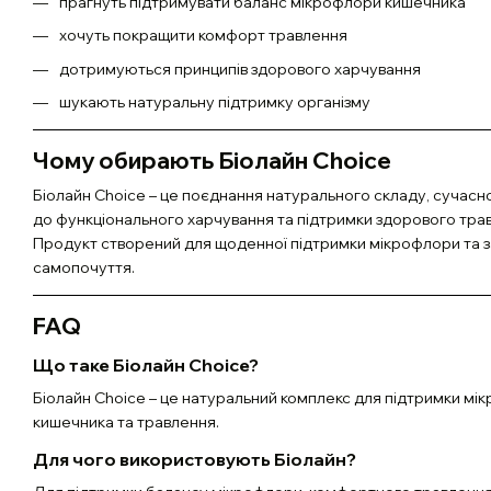
прагнуть підтримувати баланс мікрофлори кишечника
хочуть покращити комфорт травлення
дотримуються принципів здорового харчування
шукають натуральну підтримку організму
Чому обирають Біолайн Choice
Біолайн Choice – це поєднання натурального складу, сучасн
до функціонального харчування та підтримки здорового тра
Продукт створений для щоденної підтримки мікрофлори та 
самопочуття.
FAQ
Що таке Біолайн Choice?
Біолайн Choice – це натуральний комплекс для підтримки мі
кишечника та травлення.
Для чого використовують Біолайн?