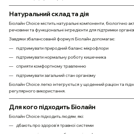
Натуральний склад та дія
Біолайн Choice містить натуральні компоненти, біологічно ак
речовини та функціональні інгредієнти для підтримки організ
Завдяки збалансованій формулі Біолайн допомагає:
підтримувати природний баланс мікрофлори
підтримувати нормальну роботу кишечника
сприяти комфортному травленню
підтримувати загальний стан організму
Біолайн Choice легко інтегрується у щоденний раціон та під
регулярного використання.
Для кого підходить Біолайн
Біолайн Choice підходить людям, які:
дбають про здоров’я травної системи