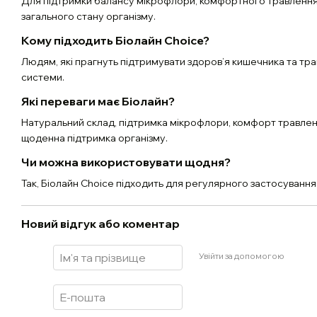
Для підтримки балансу мікрофлори, комфортного травлення
загального стану організму.
Кому підходить Біолайн Choice?
Людям, які прагнуть підтримувати здоров’я кишечника та тра
системи.
Які переваги має Біолайн?
Натуральний склад, підтримка мікрофлори, комфорт травлен
щоденна підтримка організму.
Чи можна використовувати щодня?
Так, Біолайн Choice підходить для регулярного застосування
Новий відгук або коментар
Увійти за допомогою