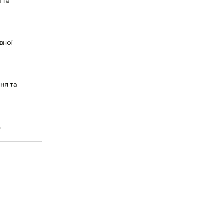
 та
вної
ня та
.