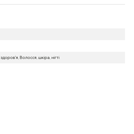
 здоровʼя
,
Волосся, шкіра, нігті