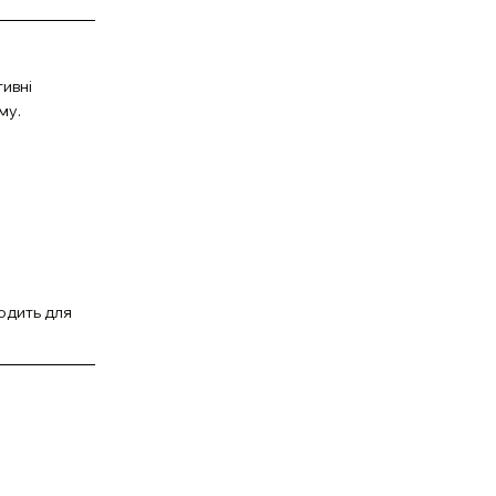
тивні
му.
ходить для