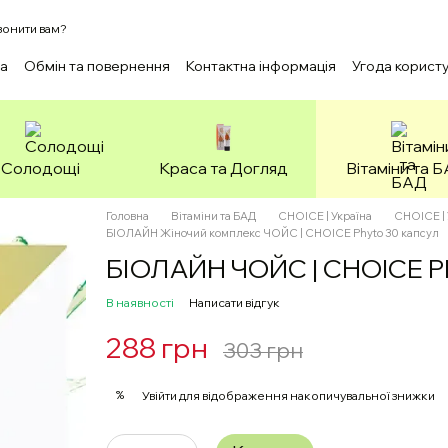
онити вам?
ка
Обмін та повернення
Контактна інформація
Угода корист
Солодощі
Краса та Догляд
Вітаміни та 
Головна
Вітаміни та БАД
CHOICE | Україна
CHOICE | 
БІОЛАЙН Жіночий комплекс ЧОЙС | CHOICE Phyto 30 капсул
БІОЛАЙН ЧОЙС | CHOICE Ph
В наявності
Написати відгук
288 грн
303 грн
%
Увійти
для відображення накопичувальної знижки