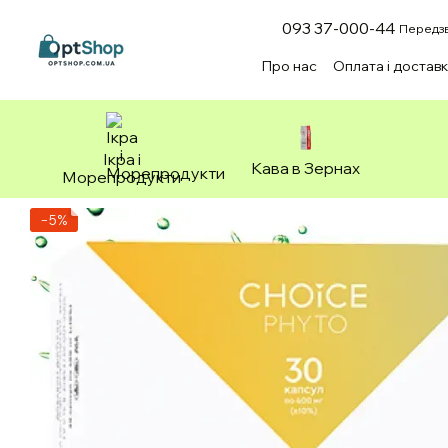
Перейти до основного контенту
093 37-000-44
Передзв
Про нас
Оплата і достав
Зоотовари
Ікра і
Кава в Зернах
Морепродукти
−5%