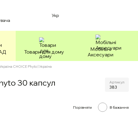
Укр
увача
Мобільні
БАД
Товари для дому
Аксесуари
Україна CHOICE Phyto | Україна
yto 30 капсул
Артикул
383
Порівняти
В бажання