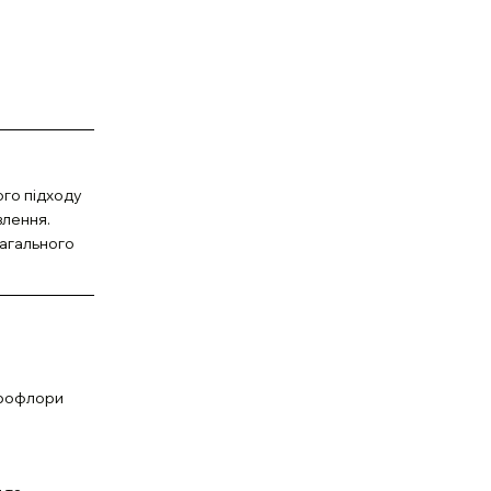
ого підходу
влення.
загального
крофлори