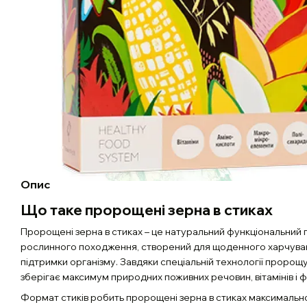
Опис
Що таке пророщені зерна в стиках
Пророщені зерна в стиках – це натуральний функціональний
рослинного походження, створений для щоденного харчува
підтримки організму. Завдяки спеціальній технології пророщ
зберігає максимум природних поживних речовин, вітамінів і 
Формат стиків робить пророщені зерна в стиках максимальн