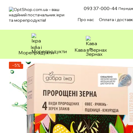
Перейти до основного контенту
093 37-000-44
Передзв
Про нас
Оплата і достав
Зоотовари
Ікра і
Кава в Зернах
Морепродукти
−5%