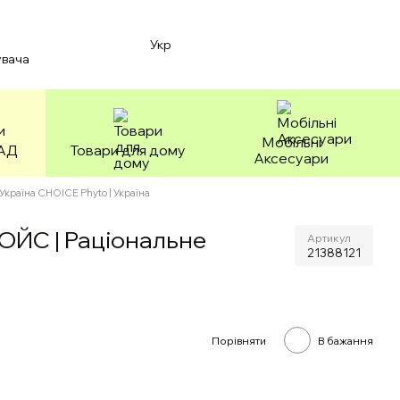
Укр
увача
Мобільні
БАД
Товари для дому
Аксесуари
Україна CHOICE Phyto | Україна
ЧОЙС | Раціональне
Артикул
21388121
Порівняти
В бажання