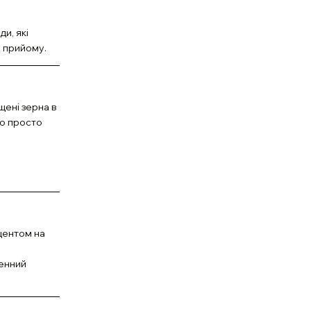
и, які
м прийому.
щені зерна в
ьо просто
кцентом на
денний