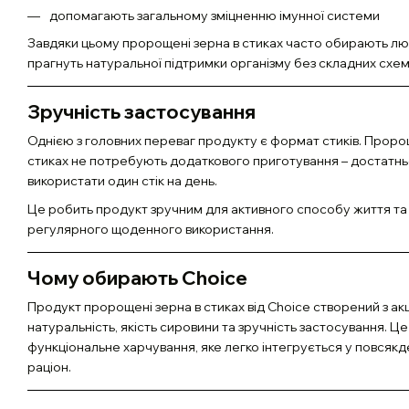
допомагають загальному зміцненню імунної системи
Завдяки цьому пророщені зерна в стиках часто обирають люд
прагнуть натуральної підтримки організму без складних схе
Зручність застосування
Однією з головних переваг продукту є формат стиків. Проро
стиках не потребують додаткового приготування – достатн
використати один стік на день.
Це робить продукт зручним для активного способу життя та
регулярного щоденного використання.
Чому обирають Choice
Продукт пророщені зерна в стиках від Choice створений з а
натуральність, якість сировини та зручність застосування. Це
функціональне харчування, яке легко інтегрується у повсяк
раціон.