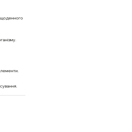
я щоденного
ганізму.
елементи.
сування.