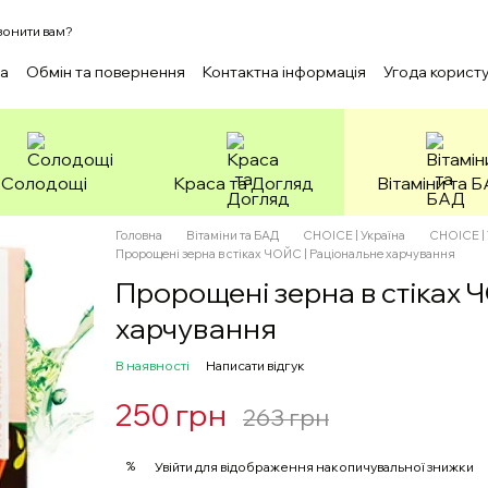
онити вам?
ка
Обмін та повернення
Контактна інформація
Угода корист
Солодощі
Краса та Догляд
Вітаміни та 
Головна
Вітаміни та БАД
CHOICE | Україна
CHOICE | 
Пророщені зерна в стіках ЧОЙС | Раціональне харчування
Пророщені зерна в стіках 
харчування
В наявності
Написати відгук
250 грн
263 грн
%
Увійти
для відображення накопичувальної знижки