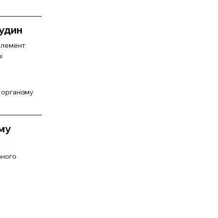
судин
елемент
і
 організму
му
аного