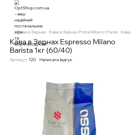
Кава в Зернах
Кава в Зернах Prima Milano | Італія
Кава в
Кава в Зернах Espresso Milano
Barista 1кг (60/40)
Артикул:
120
Написати відгук