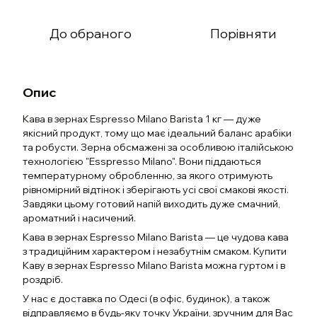
До обраного
Порівняти
Опис
Кава в зернах Espresso Milano Barista 1 кг — дуже
якісний продукт, тому що має ідеальний баланс арабіки
та робусти. Зерна обсмажені за особливою італійською
технологією "Esspresso Milano". Вони піддаються
температурному обробленню, за якого отримують
рівномірний відтінок і зберігають усі свої смакові якості.
Завдяки цьому готовий напій виходить дуже смачний,
ароматний і насичений.
Кава в зернах Espresso Milano Barista — це чудова кава
з традиційним характером і незабутнім смаком. Купити
Каву в зернах Espresso Milano Barista можна гуртом і в
роздріб.
У нас є доставка по Одесі (в офіс, будинок), а також
відправляємо в будь-яку точку України, зручним для Вас